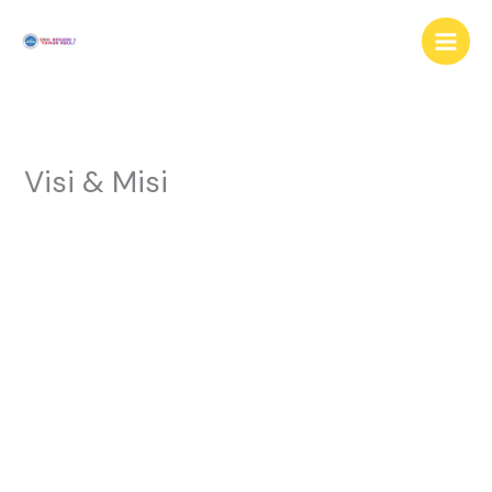
Lewati
ke
konten
Visi & Misi