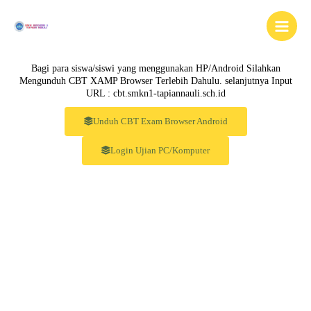
Lewati
ke
konten
Bagi para siswa/siswi yang menggunakan HP/Android Silahkan
Mengunduh CBT XAMP Browser Terlebih Dahulu. selanjutnya Input
URL : cbt.smkn1-tapiannauli.sch.id
Unduh CBT Exam Browser Android
Login Ujian PC/Komputer