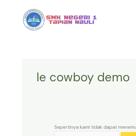
Lewati
Cari
ke
untuk:
konten
le cowboy demo
Sepertinya kami tidak dapat menem