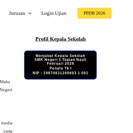
Jurusan
Login Ujian
PPDB 2026
Profil Kepala Sekolah
Menjabat Kepala Sekolah
SMK Negeri 1 Tapian Nauli
Februari 2026
Penata Tk I
NIP : 19870831200603 1 001
 Maha
Negeri
 media
k yang