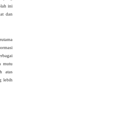
lah ini
bat dan
rutama
ormasi
rbagai
an mutu
h atas
g lebih