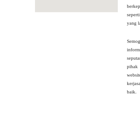
berkep
sepert
yang l
Semog
inform
seput
pihak 
websi
kerja
baik.